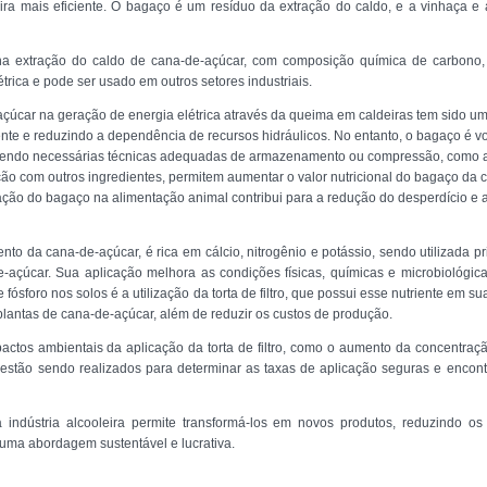
 mais eficiente. O bagaço é um resíduo da extração do caldo, e a vinhaça e a 
 extração do caldo de cana-de-açúcar, com composição química de carbono, hi
trica e pode ser usado em outros setores industriais.
úcar na geração de energia elétrica através da queima em caldeiras tem sido uma
ente e reduzindo a dependência de recursos hidráulicos. No entanto, o bagaço é 
 sendo necessárias técnicas adequadas de armazenamento ou compressão, como a 
ão com outros ingredientes, permitem aumentar o valor nutricional do bagaço da 
zação do bagaço na alimentação animal contribui para a redução do desperdício e 
ento da cana-de-açúcar, é rica em cálcio, nitrogênio e potássio, sendo utilizada pr
e-açúcar. Sua aplicação melhora as condições físicas, químicas e microbiológic
de fósforo nos solos é a utilização da torta de filtro, que possui esse nutriente em 
plantas de cana-de-açúcar, além de reduzir os custos de produção.
pactos ambientais da aplicação da torta de filtro, como o aumento da concentraç
s estão sendo realizados para determinar as taxas de aplicação seguras e encon
indústria alcooleira permite transformá-los em novos produtos, reduzindo o
 uma abordagem sustentável e lucrativa.