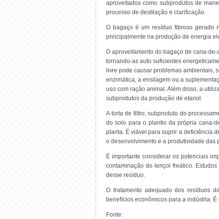
aproveitados como subprodutos de maneira
processo de destilação e clarificação.
O bagaço é um resíduo fibroso gerado na
principalmente na produção de energia elé
O aproveitamento do bagaço de cana-de-aç
tornando-as auto suficientes energeticam
livre pode causar problemas ambientais,
enzimática, a ensilagem ou a suplementaç
uso com ração animal. Além disso, a utili
subprodutos da produção de etanol.
A torta de filtro, subproduto do processam
do solo para o plantio da própria cana-d
planta. É viável para suprir a deficiência 
o desenvolvimento e a produtividade das 
É importante considerar os potenciais im
contaminação do lençol freático. Estudo
desse resíduo.
O tratamento adequado dos resíduos da 
benefícios econômicos para a indústria. É
Fonte: