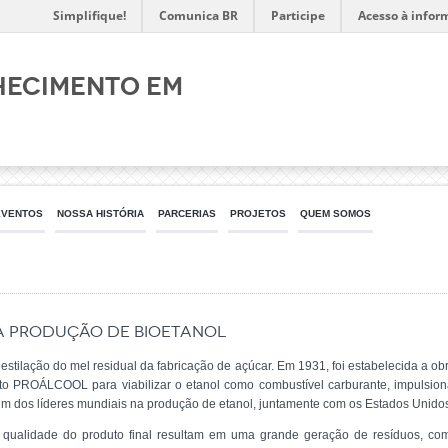
Simplifique!
Comunica BR
Participe
Acesso à infor
hecimento em
EVENTOS
NOSSA HISTÓRIA
PARCERIAS
PROJETOS
QUEM SOMOS
 Produção de Bioetanol
a destilação do mel residual da fabricação de açúcar. Em 1931, foi estabelecida a o
eto PROÁLCOOL para viabilizar o etanol como combustível carburante, impulsio
u um dos líderes mundiais na produção de etanol, juntamente com os Estados Unido
qualidade do produto final resultam em uma grande geração de resíduos, co